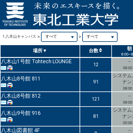
>
>
1.八木山キャンパス
朝
朝
場所
場所
▼
▼
台数
台数
8:00~8
8:00~8
八木山1号館 Tohtech LOUNGE
－
12
08:0
システム
八木山8号館 811
91
ナン
08:0
八木山8号館 812
－
121
08:0
システム
八木山9号館 916
81
ナン
00:0
八木山図書館 4F
－